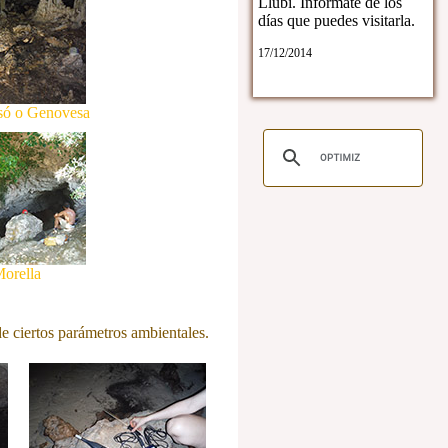
Llubí. Infórmate de los
días que puedes visitarla.
17/12/2014
só o Genovesa
orella
de ciertos parámetros ambientales.