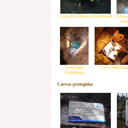
Cova d'en Bessó o Genovesa
Cova d
o G
Cova dels
Cova dels Estu
Estudiants
Cuevas protegidas