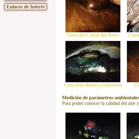
Enlaces de Interés
Cova des Corral des Porcs
Cova 
Cova d'en Bessó o Genovesa
Co
Medición de parámetros ambientale
Para poder conocer la calidad del aire 