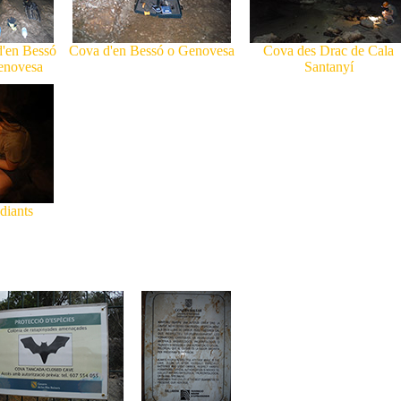
'en Bessó
Cova d'en Bessó o Genovesa
Cova des Drac de Cala
enovesa
Santanyí
diants