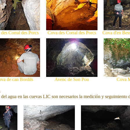
des Corral des Porcs
Cova des Corral des Porcs
Cova d'en Bes
va de can Bordils
Avenc de Son Pou
Cova M
s
y del agua en las cuevas LIC son necesarios la medición y seguimiento 