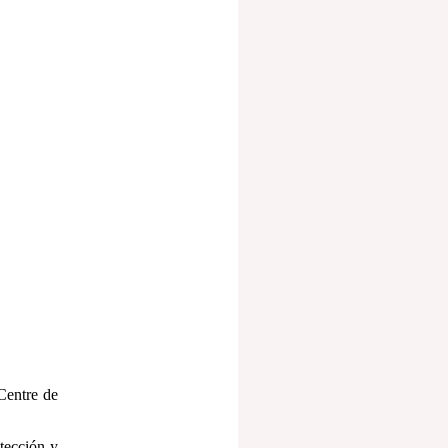
Centre de
otección y