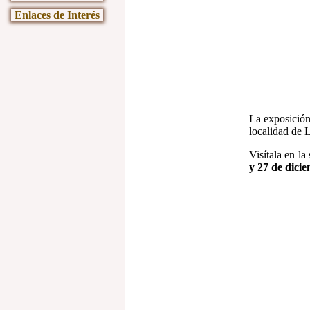
Enlaces de Interés
La exposició
localidad de L
Visítala en la
y 27 de dicie